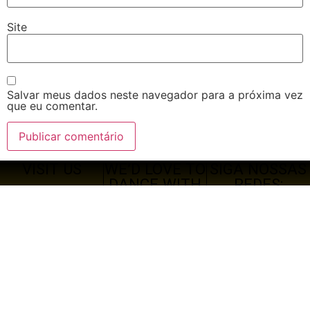
Site
Salvar meus dados neste navegador para a próxima vez
que eu comentar.
VISIT US
WE’D LOVE TO
SIGA NOSSAS
DANCE WITH
REDES:
YOU
2024-2026 |
contato@avisando.com.br
810 Horizon Circle,
AVISANDO sobre
Tacoma
Filmes, Séries,
Washington D.C.
Jogos, Quadrinhos e
98491
muito mais!