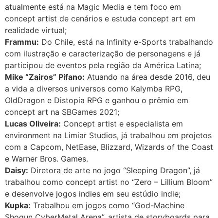
atualmente está na Magic Media e tem foco em
concept artist de cenários e estuda concept art em
realidade virtual;
Frammu:
Do Chile, está na Infinity e-Sports trabalhando
com ilustração e caracterização de personagens e já
participou de eventos pela região da América Latina;
Mike “Zairos” Pifano:
Atuando na área desde 2016, deu
a vida a diversos universos como Kalymba RPG,
OldDragon e Distopia RPG e ganhou o prêmio em
concept art na SBGames 2021;
Lucas Oliveira:
Concept artist e especialista em
environment na Limiar Studios, já trabalhou em projetos
com a Capcom, NetEase, Blizzard, Wizards of the Coast
e Warner Bros. Games.
Daisy:
Diretora de arte no jogo “Sleeping Dragon”, já
trabalhou como concept artist no “Zero – Lillium Bloom”
e desenvolve jogos indies em seu estúdio indie;
Kupka:
Trabalhou em jogos como “God-Machine
Shogun CyberMetal Arena”, artista de storyboards para