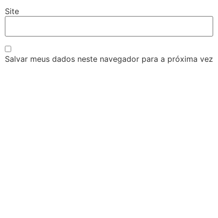
Site
Salvar meus dados neste navegador para a próxima vez
que eu comentar.
VISIT US
WE’D LOVE TO
SIGA NOSSAS
DANCE WITH
REDES:
YOU
2024-2026 |
contato@avisando.com.br
810 Horizon Circle,
AVISANDO sobre
Tacoma
Filmes, Séries,
Washington D.C.
Jogos, Quadrinhos e
98491
muito mais!