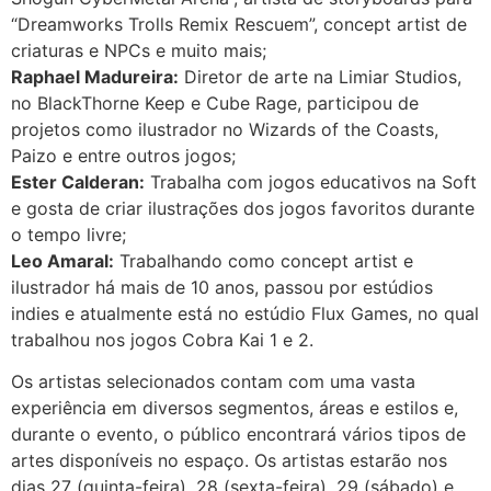
“Dreamworks Trolls Remix Rescuem”, concept artist de
criaturas e NPCs e muito mais;
Raphael Madureira:
Diretor de arte na Limiar Studios,
no BlackThorne Keep e Cube Rage, participou de
projetos como ilustrador no Wizards of the Coasts,
Paizo e entre outros jogos;
Ester Calderan:
Trabalha com jogos educativos na Soft
e gosta de criar ilustrações dos jogos favoritos durante
o tempo livre;
Leo Amaral:
Trabalhando como concept artist e
ilustrador há mais de 10 anos, passou por estúdios
indies e atualmente está no estúdio Flux Games, no qual
trabalhou nos jogos Cobra Kai 1 e 2.
Os artistas selecionados contam com uma vasta
experiência em diversos segmentos, áreas e estilos e,
durante o evento, o público encontrará vários tipos de
artes disponíveis no espaço. Os artistas estarão nos
dias 27 (quinta-feira), 28 (sexta-feira), 29 (sábado) e