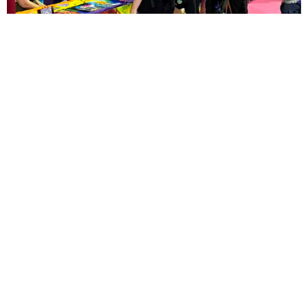
Espaço exclusivo contará com a presença de 15
artistas que vão expor artes baseadas em jogos
durante os quatro dias da gamescom latam.
←
anterior
Próximo
→
VISIT US
WE’D LOVE TO
SIGA NOSSAS
DANCE WITH
REDES:
YOU
2024-2026 |
contato@avisando.com.br
810 Horizon Circle,
AVISANDO sobre
Tacoma
Filmes, Séries,
Washington D.C.
Jogos, Quadrinhos e
98491
muito mais!