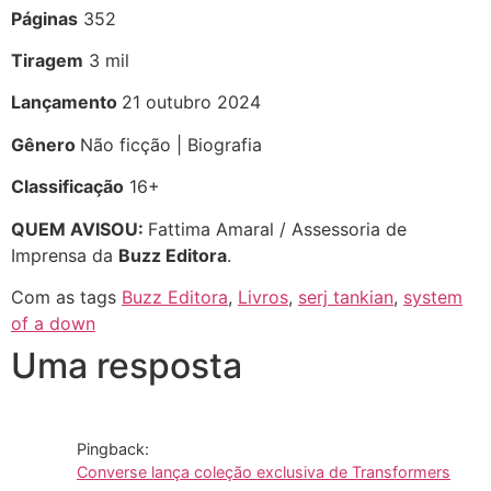
Páginas
352
Tiragem
3 mil
Lançamento
21 outubro 2024
Gênero
Não ficção | Biografia
Classificação
16+
QUEM AVISOU:
Fattima Amaral / Assessoria de
Imprensa da
Buzz Editora
.
Com as tags
Buzz Editora
,
Livros
,
serj tankian
,
system
of a down
Uma resposta
Pingback:
Converse lança coleção exclusiva de Transformers