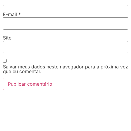
E-mail
*
Site
Salvar meus dados neste navegador para a próxima vez
que eu comentar.
VISIT US
WE’D LOVE TO
SIGA NOSSAS
DANCE WITH
REDES:
YOU
2024-2026 |
contato@avisando.com.br
810 Horizon Circle,