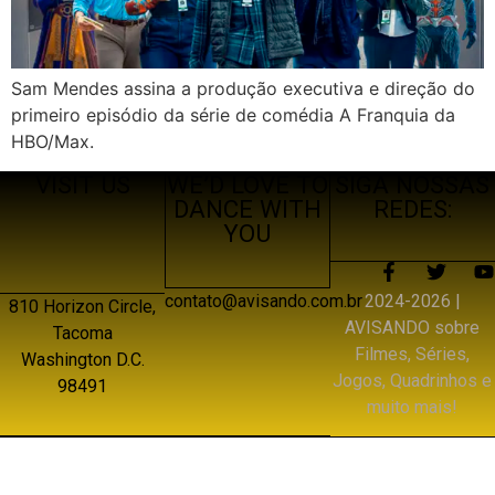
Sam Mendes assina a produção executiva e direção do
primeiro episódio da série de comédia A Franquia da
HBO/Max.
VISIT US
WE’D LOVE TO
SIGA NOSSAS
DANCE WITH
REDES:
YOU
2024-2026 |
contato@avisando.com.br
810 Horizon Circle,
AVISANDO sobre
Tacoma
Filmes, Séries,
Washington D.C.
Jogos, Quadrinhos e
98491
muito mais!