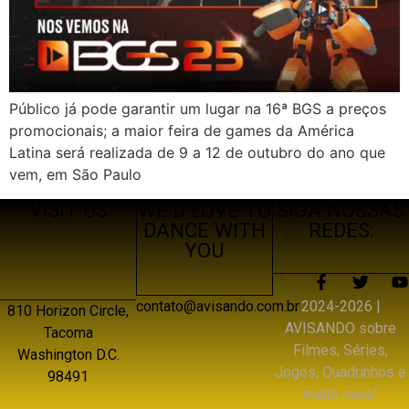
Público já pode garantir um lugar na 16ª BGS a preços
promocionais; a maior feira de games da América
Latina será realizada de 9 a 12 de outubro do ano que
vem, em São Paulo
VISIT US
WE’D LOVE TO
SIGA NOSSAS
DANCE WITH
REDES:
YOU
2024-2026 |
contato@avisando.com.br
810 Horizon Circle,
AVISANDO sobre
Tacoma
Filmes, Séries,
Washington D.C.
Jogos, Quadrinhos e
98491
muito mais!