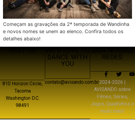
Começam as gravações da 2ª temporada de Wandinha
e novos nomes se unem ao elenco. Confira todos os
detalhes abaixo!
VISIT US
WE’D LOVE TO
SIGA NOSSAS
DANCE WITH
REDES:
YOU
2024-2026 |
contato@avisando.com.br
810 Horizon Circle,
AVISANDO sobre
Tacoma
Filmes, Séries,
Washington D.C.
Jogos, Quadrinhos e
98491
muito mais!