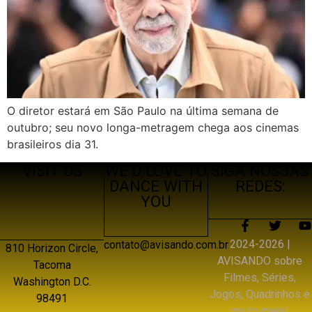
O diretor estará em São Paulo na última semana de
outubro; seu novo longa-metragem chega aos cinemas
brasileiros dia 31.
VISIT US
WE’D LOVE TO
SIGA NOSSAS
DANCE WITH
REDES:
YOU
2024-2026 |
contato@avisando.com.br
810 Horizon Circle,
AVISANDO sobre
Tacoma
Filmes, Séries,
Washington D.C.
Jogos, Quadrinhos e
98491
muito mais!