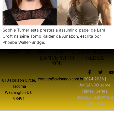
Sophie Turner está prestes a assumir o papel de Lara
Croft na série Tomb Raider da Amazon, escrita por
Phoebe Waller-Bridge.
VISIT US
WE’D LOVE TO
SIGA NOSSAS
DANCE WITH
REDES:
YOU
2024-2026 |
contato@avisando.com.br
810 Horizon Circle,
AVISANDO sobre
Tacoma
Filmes, Séries,
Washington D.C.
Jogos, Quadrinhos e
98491
muito mais!