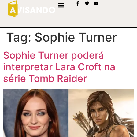
Tag:
Sophie Turner
Sophie Turner poderá
interpretar Lara Croft na
série Tomb Raider