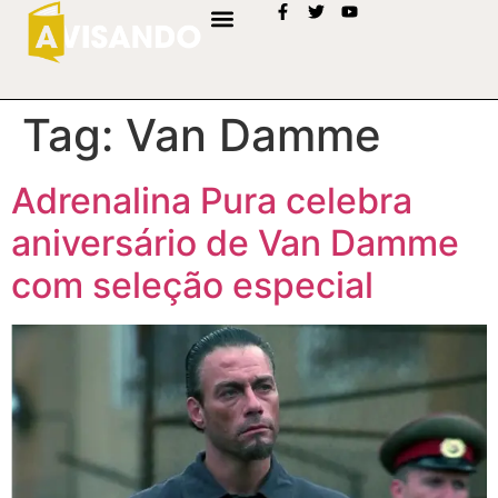
Tag:
Van Damme
Adrenalina Pura celebra
aniversário de Van Damme
com seleção especial