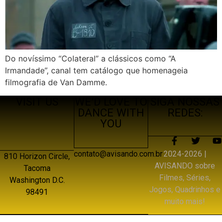
Do novíssimo “Colateral” a clássicos como “A
Irmandade”, canal tem catálogo que homenageia
filmografia de Van Damme.
VISIT US
WE’D LOVE TO
SIGA NOSSAS
DANCE WITH
REDES:
YOU
2024-2026 |
contato@avisando.com.br
810 Horizon Circle,
AVISANDO sobre
Tacoma
Filmes, Séries,
Washington D.C.
Jogos, Quadrinhos e
98491
muito mais!