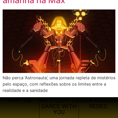
amanhã na Max
Não perca ‘Astronauta’, uma jornada repleta de mistérios
pelo espaço, com reflexões sobre os limites entre a
realidade e a sanidade
VISIT US
WE’D LOVE TO
SIGA NOSSAS
DANCE WITH
REDES:
YOU