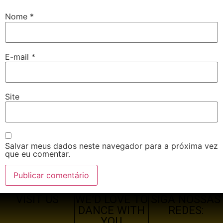
Nome
*
E-mail
*
Site
Salvar meus dados neste navegador para a próxima vez
que eu comentar.
VISIT US
WE’D LOVE TO
SIGA NOSSAS
DANCE WITH
REDES:
YOU