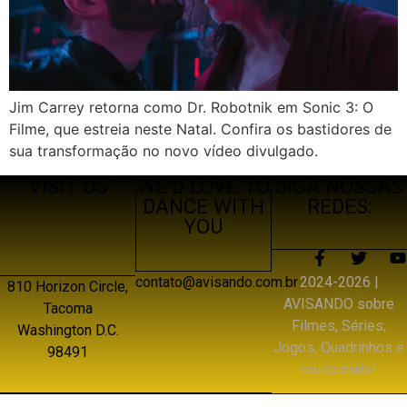
Jim Carrey retorna como Dr. Robotnik em Sonic 3: O
Filme, que estreia neste Natal. Confira os bastidores de
sua transformação no novo vídeo divulgado.
VISIT US
WE’D LOVE TO
SIGA NOSSAS
DANCE WITH
REDES:
YOU
2024-2026 |
contato@avisando.com.br
810 Horizon Circle,
AVISANDO sobre
Tacoma
Filmes, Séries,
Washington D.C.
Jogos, Quadrinhos e
98491
muito mais!