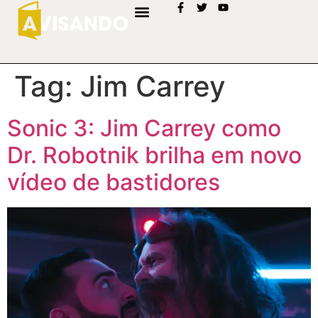
Tag:
Jim Carrey
Sonic 3: Jim Carrey como
Dr. Robotnik brilha em novo
vídeo de bastidores