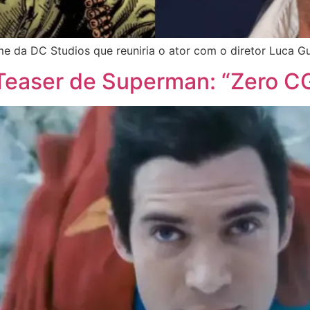
ilme da DC Studios que reuniria o ator com o diretor Luca G
easer de Superman: “Zero C