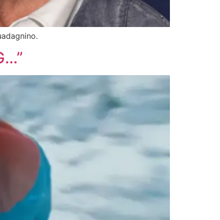
uadagnino.
G…”