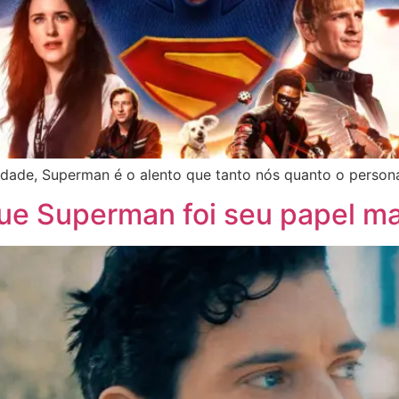
dade, Superman é o alento que tanto nós quanto o perso
ue Superman foi seu papel ma